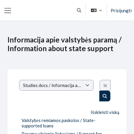
Pereiti į pagrindinį turinį
Prisijungti
Perjungti paieškos įvestį
Šoninis skydelis
Informacija apie valstybės paramą /
Information about state support
Ieškoti kurs
Kursų kategorijos
Ieškoti kursų
Išskleisti viską
Valstybės remiamos paskolos / State-
supported loans
Parama užsienio lietuviams / Support for